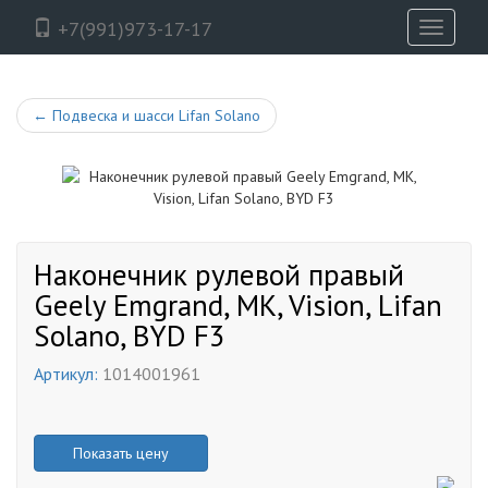
+7(991)973-17-17
Toggle
navigati
←
Подвеска и шасси Lifan Solano
Наконечник рулевой правый
Geely Emgrand, MK, Vision, Lifan
Solano, BYD F3
Артикул:
1014001961
Показать цену