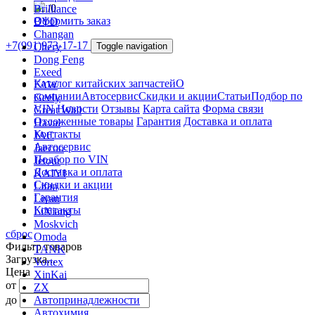
/
0
Brilliance
Оформить заказ
BYD
Changan
+7(991)973-17-17
Chery
Toggle navigation
Dong Feng
Exeed
Каталог китайских запчастей
О
FAW
компании
Автосервис
Скидки и акции
Статьи
Подбор по
Geely
VIN
Новости
Отзывы
Карта сайта
Форма связи
Great Wall
Отложенные товары
Гарантия
Доставка и оплата
Haval
Контакты
JAC
Автосервис
Jaecoo
Подбор по VIN
Jetour
Доставка и оплата
KAIYI
Скидки и акции
Lifan
Гарантия
Livan
Контакты
LiXiang
Moskvich
сброс
Omoda
Фильтр товаров
TANK
Загрузка...
Vortex
Цена
XinKai
от
ZX
до
Автопринадлежности
Автохимия