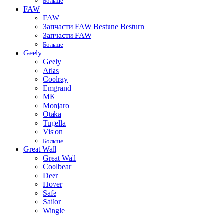
Больше
FAW
FAW
Запчасти FAW Bestune Besturn
Запчасти FAW
Больше
Geely
Geely
Atlas
Coolray
Emgrand
MK
Monjaro
Otaka
Tugella
Vision
Больше
Great Wall
Great Wall
Coolbear
Deer
Hover
Safe
Sailor
Wingle