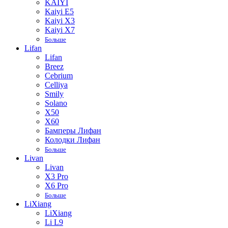
KAIYI
Kaiyi E5
Kaiyi X3
Kaiyi X7
Больше
Lifan
Lifan
Breez
Cebrium
Celliya
Smily
Solano
X50
X60
Бамперы Лифан
Колодки Лифан
Больше
Livan
Livan
X3 Pro
X6 Pro
Больше
LiXiang
LiXiang
Li L9