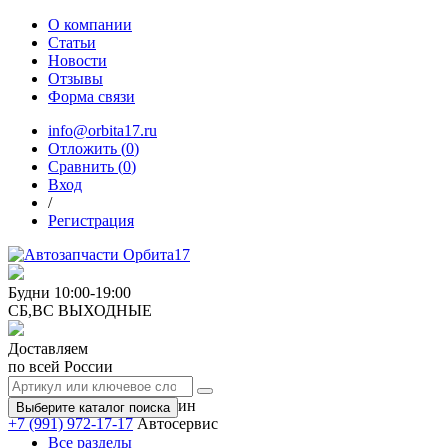
О компании
Статьи
Новости
Отзывы
Форма связи
info@orbita17.ru
Отложить (
0
)
Сравнить (
0
)
Вход
/
Регистрация
Будни
10:00-19:00
СБ,ВС
ВЫХОДНЫЕ
Доставляем
по всей России
+7 (991) 973-17-17
Магазин
Выберите каталог поиска
+7 (991) 972-17-17
Автосервис
Все разделы