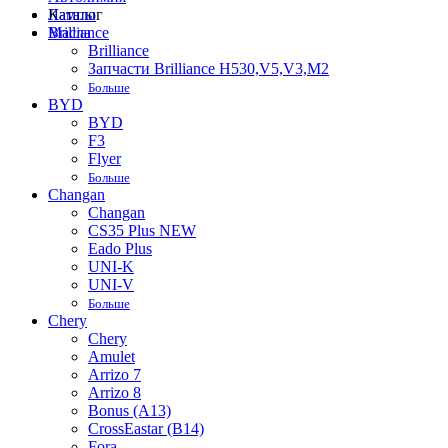
Лампы
Каталог
Масла
Brilliance
Brilliance
Запчасти Brilliance H530,V5,V3,M2
Больше
BYD
BYD
F3
Flyer
Больше
Changan
Changan
CS35 Plus NEW
Eado Plus
UNI-K
UNI-V
Больше
Chery
Chery
Amulet
Arrizo 7
Arrizo 8
Bonus (A13)
CrossEastar (B14)
Fora