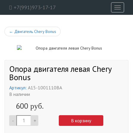
+7(991)973-17-17
Toggle
navigati
←
Двигатель Chery Bonus
Опора двигателя левая Chery
Bonus
Артикул:
A15-1001110BA
В наличии
600
руб.
-
+
В корзину