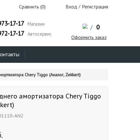
Сравнить (
0
)
Вход
/
Регистрация
973-17-17
Магазин
/
0
972-17-17
Автосервис
Оформить заказ
онтакты
ртизатора Chery Tiggo (Аналог, Zekkert)
днего амортизатора Chery Tiggo
kert)
01110-AN2
.