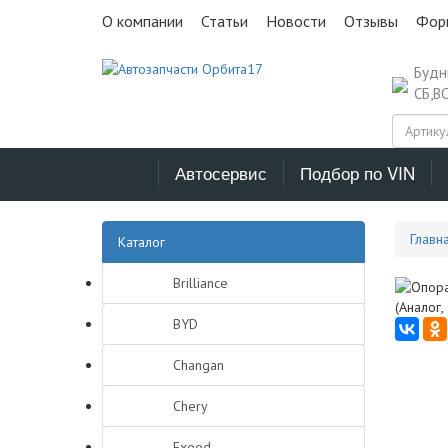
О компании
Статьи
Новости
Отзывы
Фор
Буд
СБ,В
Автосервис
Подбор по VIN
Главн
Каталог
Brilliance
BYD
Changan
Chery
Exeed