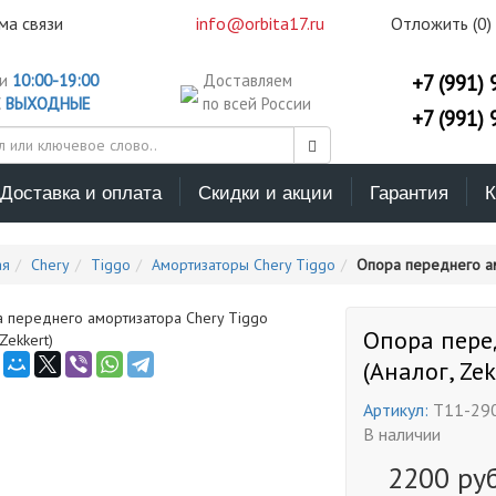
ма связи
info@orbita17.ru
Отложить (
0
)
ни
10:00-19:00
Доставляем
+7 (991) 
С
ВЫХОДНЫЕ
по всей России
+7 (991) 
Доставка и оплата
Скидки и акции
Гарантия
К
ая
Chery
Tiggo
Амортизаторы Chery Tiggo
Опора переднего амо
Опора пере
(Аналог, Zek
Артикул:
T11-29
В наличии
2200
руб