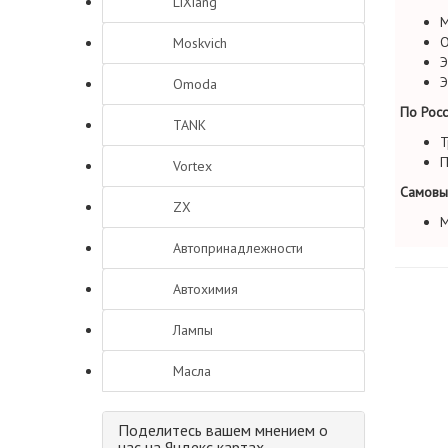
LiXiang
М
О
Moskvich
Э
Э
Omoda
По Росс
TANK
Т
П
Vortex
Самовы
ZX
М
Автопринадлежности
Автохимия
Лампы
Масла
Поделитесь вашем мнением о
нас на Яндекс картах