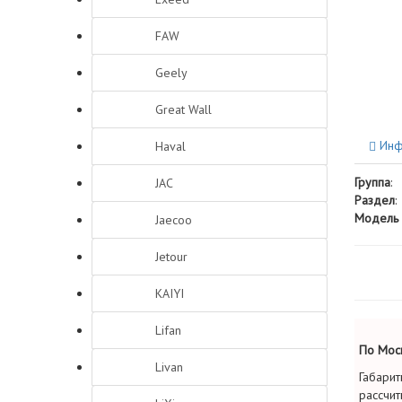
FAW
Geely
Great Wall
Инф
Haval
Группа
:
JAC
Раздел
:
Модель 
Jaecoo
Jetour
KAIYI
Lifan
По Моск
Livan
Габарит
рассчит