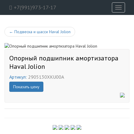
+7(991)973-17-17
Toggle
navigati
←
Подвеска и шасси Haval Jolion
Опорный подшипник амортизатора
Haval Jolion
Артикул:
2905130XKU00A
Показать цену