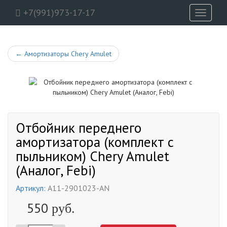
+7(991)973-17-17
Toggle
navigati
←
Амортизаторы Chery Amulet
Отбойник переднего
амортизатора (комплект с
пыльником) Chery Amulet
(Аналог, Febi)
Артикул:
A11-2901023-AN
550
руб.