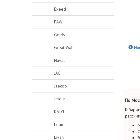
Exeed
FAW
Geely
Great Wall
Ин
Haval
JAC
Jaecoo
Jetour
По Моск
Габарит
KAIYI
рассчит
Lifan
М
О
Livan
Э