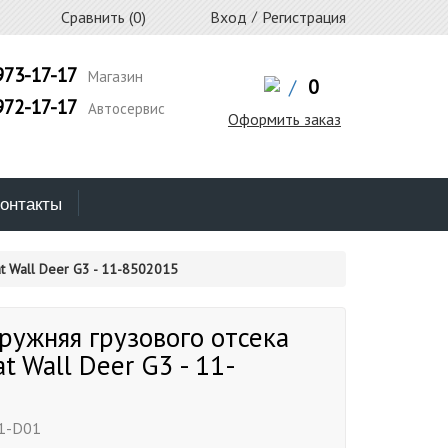
Сравнить (
0
)
Вход
/
Регистрация
973-17-17
Магазин
/
0
972-17-17
Автосервис
Оформить заказ
онтакты
t Wall Deer G3 - 11-8502015
ружняя грузового отсека
t Wall Deer G3 - 11-
1-D01