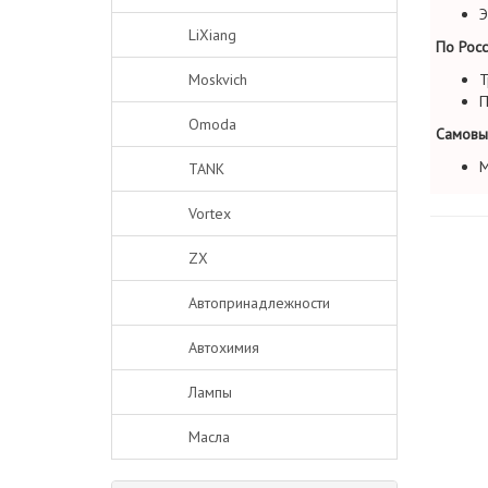
Э
LiXiang
По Росс
Moskvich
Т
П
Omoda
Самовы
М
TANK
Vortex
ZX
Автопринадлежности
Автохимия
Лампы
Масла