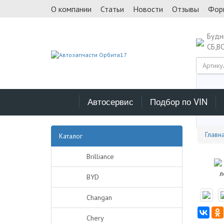
О компании
Статьи
Новости
Отзывы
Фор
Буд
СБ,В
Автосервис
Подбор по VIN
Выб
Главн
Каталог
Brilliance
BYD
Changan
Chery