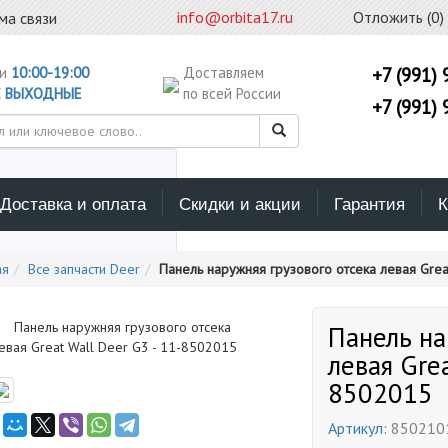
info@orbita17.ru
Отложить (
0
)
ма связи
ни
10:00-19:00
Доставляем
+7 (991) 
С
ВЫХОДНЫЕ
по всей России
+7 (991) 
Доставка и оплата
Скидки и акции
Гарантия
К
ерите каталог поиска
ая
Все запчасти Deer
Панель наружняя грузового отсека левая Grea
Панель на
левая Grea
8502015
Артикул:
850210