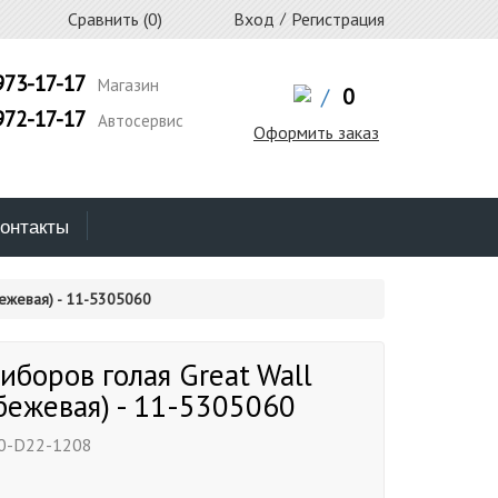
Сравнить (
0
)
Вход
/
Регистрация
973-17-17
Магазин
/
0
972-17-17
Автосервис
Оформить заказ
онтакты
бежевая) - 11-5305060
иборов голая Great Wall
(бежевая) - 11-5305060
0-D22-1208