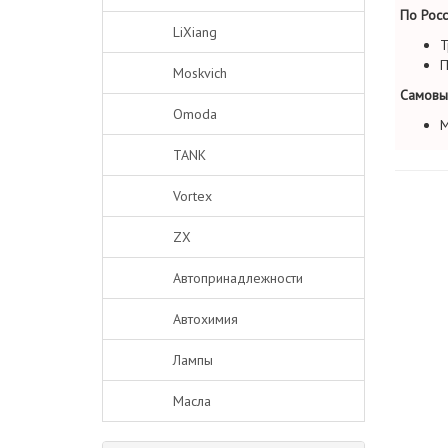
По Росс
LiXiang
Т
П
Moskvich
Самовы
Omoda
М
TANK
Vortex
ZX
Автопринадлежности
Автохимия
Лампы
Масла