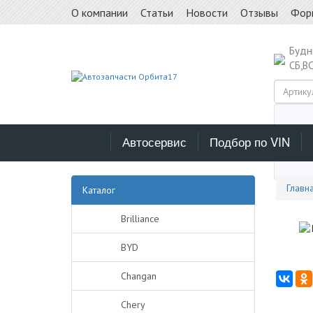
О компании
Статьи
Новости
Отзывы
Фор
Буд
СБ,В
Автосервис
Подбор по VIN
Выб
Главн
Каталог
Brilliance
BYD
Changan
Chery