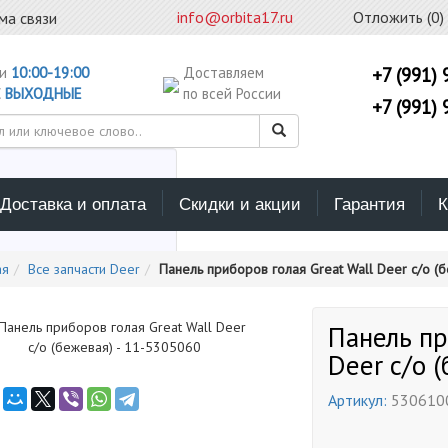
info@orbita17.ru
Отложить (
0
)
ма связи
ни
10:00-19:00
Доставляем
+7 (991) 
С
ВЫХОДНЫЕ
по всей России
+7 (991) 
Доставка и оплата
Скидки и акции
Гарантия
К
ерите каталог поиска
ая
Все запчасти Deer
Панель приборов голая Great Wall Deer с/о (
Панель пр
Deer с/о 
Артикул:
530610