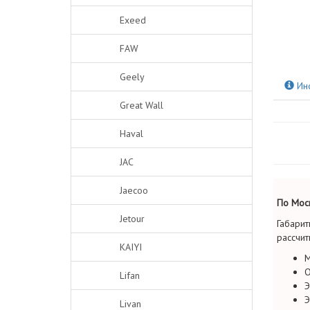
Exeed
FAW
Geely
Ин
Great Wall
Haval
JAC
Jaecoo
По Моск
Jetour
Габарит
рассчит
KAIYI
М
О
Lifan
Э
Э
Livan