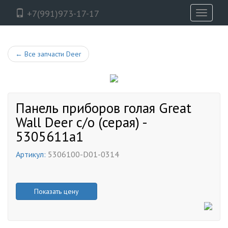
+7(991)973-17-17
Toggle
navigati
←
Все запчасти Deer
Панель приборов голая Great
Wall Deer с/о (серая) -
5305611a1
Артикул:
5306100-D01-0314
Показать цену