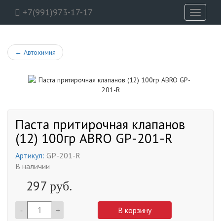
+7(991)973-17-17
Toggle
navigati
←
Автохимия
Паста притирочная клапанов
(12) 100гр ABRO GP-201-R
Артикул:
GP-201-R
В наличии
297
руб.
-
+
В корзину