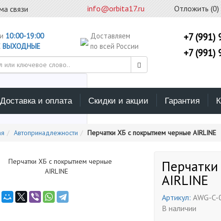
info@orbita17.ru
Отложить (
0
)
ма связи
ни
10:00-19:00
Доставляем
+7 (991) 
С
ВЫХОДНЫЕ
по всей России
+7 (991) 
Доставка и оплата
Скидки и акции
Гарантия
К
ерите каталог поиска
ая
Автопринадлежности
Перчатки ХБ с покрытием черные AIRLINE
Перчатки
AIRLINE
Артикул:
AWG-C-
В наличии