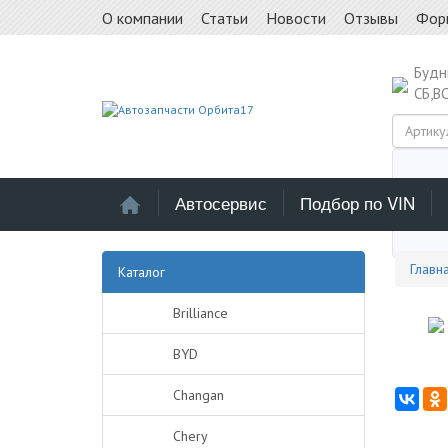
О компании
Статьи
Новости
Отзывы
Фор
Буд
СБ,В
Автосервис
Подбор по VIN
Выб
Главн
Каталог
Brilliance
BYD
Changan
Chery