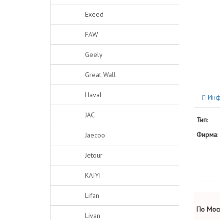
Exeed
FAW
Geely
Great Wall
Haval
Инф
JAC
Тип
:
Фирма
:
Jaecoo
Jetour
KAIYI
Lifan
По Моск
Livan