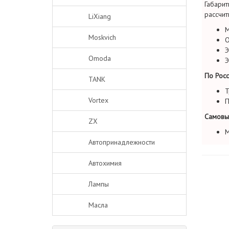
Габарит
рассчит
LiXiang
М
Moskvich
О
Э
Omoda
Э
По Росс
TANK
Т
Vortex
П
Самовы
ZX
М
Автопринадлежности
Автохимия
Лампы
Масла