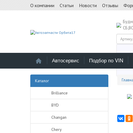
О компании
Статьи
Новости
Отзывы
Фор
Буд
СБ,В
Автосервис
Подбор по VIN
Выб
Главн
Каталог
Brilliance
BYD
Changan
Chery