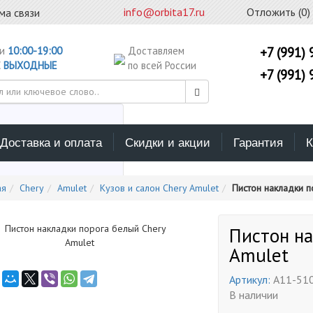
info@orbita17.ru
Отложить (
0
)
ма связи
ни
10:00-19:00
Доставляем
+7 (991) 
С
ВЫХОДНЫЕ
по всей России
+7 (991) 
Доставка и оплата
Скидки и акции
Гарантия
К
ерите каталог поиска
ая
Chery
Amulet
Кузов и салон Chery Amulet
Пистон накладки п
Пистон на
Amulet
Артикул:
A11-51
В наличии