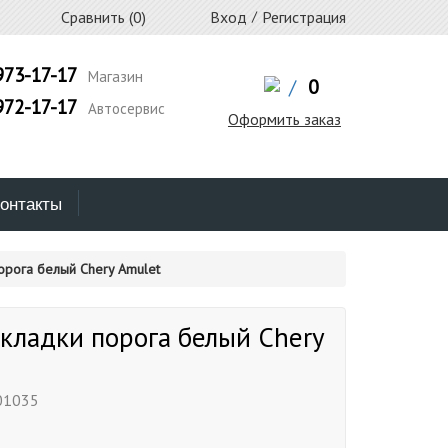
Сравнить (
0
)
Вход
/
Регистрация
973-17-17
Магазин
/
0
972-17-17
Автосервис
Оформить заказ
онтакты
орога белый Chery Amulet
кладки порога белый Chery
01035