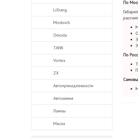
По Моск
LiXiang
Габарит
рассчит
Moskvich
М
О
Omoda
Э
Э
TANK
По Росс
Vortex
Т
П
ZX
Самовы
Автопринадлежности
М
Автохимия
Лампы
Масла