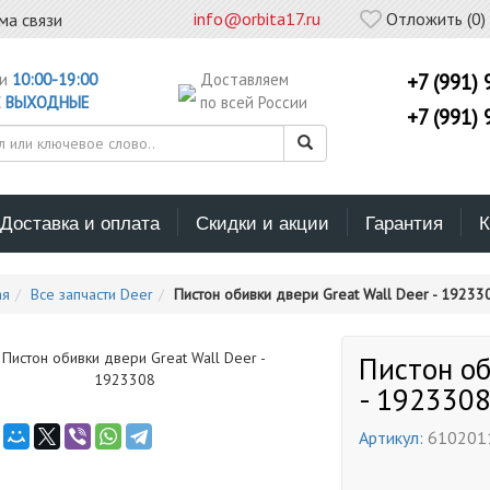
info@orbita17.ru
Отложить (
0
)
ма связи
ни
10:00-19:00
Доставляем
+7 (991) 
С
ВЫХОДНЫЕ
по всей России
+7 (991) 
Доставка и оплата
Скидки и акции
Гарантия
К
ая
Все запчасти Deer
Пистон обивки двери Great Wall Deer - 19233
Пистон об
- 192330
Артикул:
610201