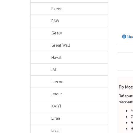
Exeed
FAW
Geely
Ин
Great Wall
Haval
JAC
Jaecoo
По Моск
Jetour
Габарит
рассчит
KAIYI
М
О
Lifan
Э
Э
Livan