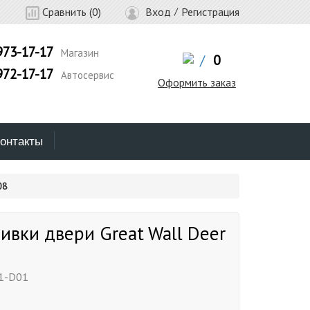
Сравнить (
0
)
Вход
/
Регистрация
973-17-17
Магазин
/
0
972-17-17
Автосервис
Оформить заказ
онтакты
08
ивки двери Great Wall Deer
8
1-D01