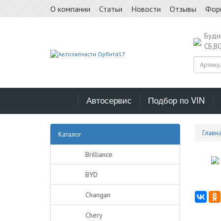
О компании
Статьи
Новости
Отзывы
Фор
Буд
СБ,В
Автосервис
Подбор по VIN
Главн
Каталог
Brilliance
BYD
Changan
Chery