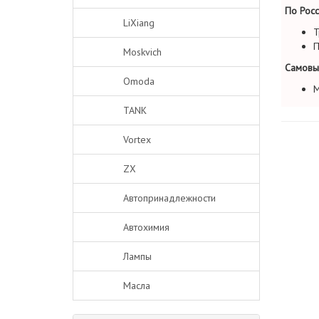
По Росс
LiXiang
Т
П
Moskvich
Самовы
Omoda
М
TANK
Vortex
ZX
Автопринадлежности
Автохимия
Лампы
Масла