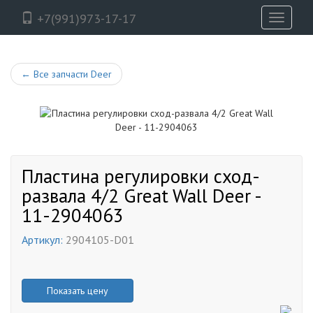
+7(991)973-17-17
Toggle
navigati
←
Все запчасти Deer
Пластина регулировки сход-
развала 4/2 Great Wall Deer -
11-2904063
Артикул:
2904105-D01
Показать цену