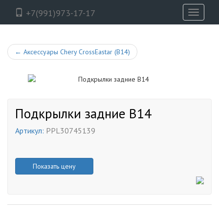
+7(991)973-17-17
Toggle
navigati
←
Аксессуары Chery CrossEastar (B14)
Подкрылки задние B14
Артикул:
PPL30745139
Показать цену