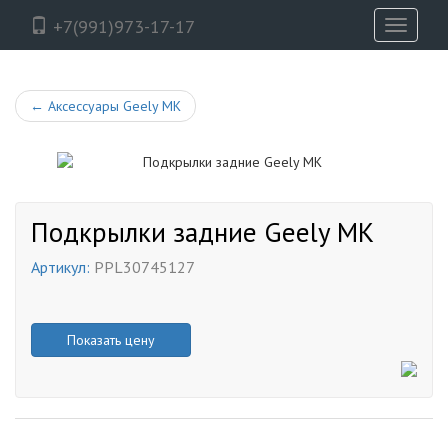
+7(991)973-17-17
Toggle
navigati
←
Аксессуары Geely MK
Подкрылки задние Geely MK
Артикул:
PPL30745127
Показать цену