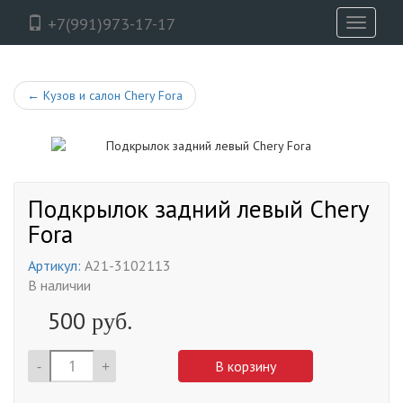
+7(991)973-17-17
Toggle
navigati
←
Кузов и салон Chery Fora
Подкрылок задний левый Chery
Fora
Артикул:
A21-3102113
В наличии
500
руб.
-
+
В корзину