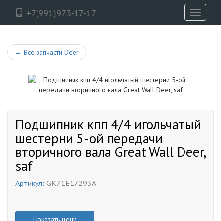
+7(991)973-17-17
Toggle
navigati
←
Все запчасти Deer
Подшипник кпп 4/4 игольчатый
шестерни 5-ой передачи
вторичного вала Great Wall Deer,
saf
Артикул:
GK71E17293A
Показать цену