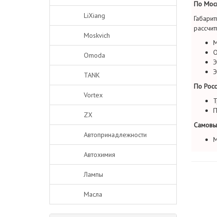
По Моск
LiXiang
Габарит
рассчит
Moskvich
М
О
Omoda
Э
Э
TANK
По Росс
Vortex
Т
П
ZX
Самовы
Автопринадлежности
М
Автохимия
Лампы
Масла