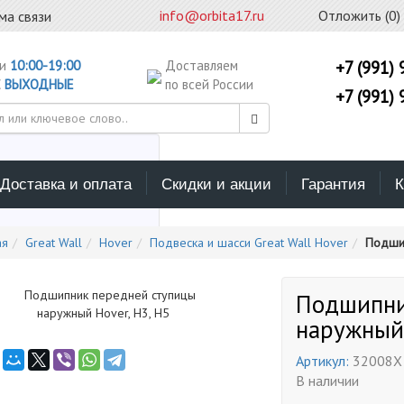
info@orbita17.ru
Отложить (
0
)
ма связи
ни
10:00-19:00
Доставляем
+7 (991) 
С
ВЫХОДНЫЕ
по всей России
+7 (991) 
Доставка и оплата
Скидки и акции
Гарантия
К
ерите каталог поиска
ая
Great Wall
Hover
Подвеска и шасси Great Wall Hover
Подшип
Подшипни
наружный 
Артикул:
32008X
В наличии