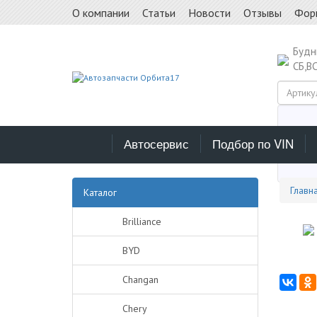
О компании
Статьи
Новости
Отзывы
Фор
Буд
СБ,В
Автосервис
Подбор по VIN
Выб
Главн
Каталог
Brilliance
BYD
Changan
Chery