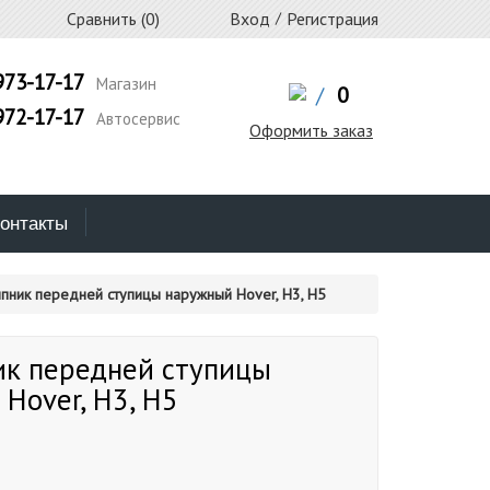
Сравнить (
0
)
Вход
/
Регистрация
973-17-17
Магазин
/
0
972-17-17
Автосервис
Оформить заказ
онтакты
ник передней ступицы наружный Hover, H3, H5
к передней ступицы
Hover, H3, H5