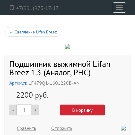
+7(991)973-17-17
Toggle
navigati
←
Сцепление Lifan Breez
Подшипник выжимной Lifan
Breez 1.3 (Аналог, PHC)
Артикул:
LF479Q1-1601220B-AN
2200
руб.
-
+
В корзину
Сравнить
Отложить