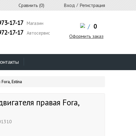
Сравнить (
0
)
Вход
/
Регистрация
973-17-17
Магазин
/
0
972-17-17
Автосервис
Оформить заказ
онтакты
ora, Estina
вигателя правая Fora,
01310