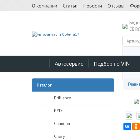
О компании
Статьи
Новости
Отзывы
Фор
Буд
СБ,В
Автосервис
Подбор по VIN
Выб
Главн
Каталог
Brilliance
BYD
Changan
Chery