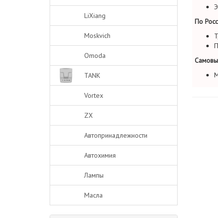
Э
LiXiang
По Росс
Moskvich
Т
П
Omoda
Самовы
М
TANK
Vortex
ZX
Автопринадлежности
Автохимия
Лампы
Масла