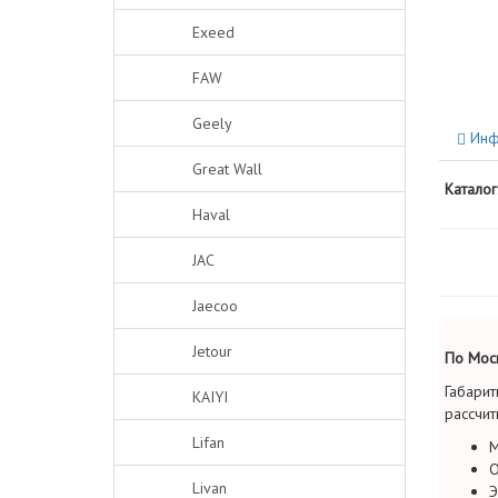
Exeed
FAW
Geely
Инф
Great Wall
Каталог
Haval
JAC
Jaecoo
Jetour
По Моск
Габарит
KAIYI
рассчит
Lifan
М
О
Livan
Э