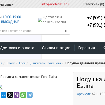
info@orbita17.ru
Отложить (
0
)
ма связи
ни
10:00-19:00
Доставляем
+7 (991) 
С
ВЫХОДНЫЕ
по всей России
+7 (991) 
Доставка и оплата
Скидки и акции
Гарантия
К
ерите каталог поиска
ая
Chery
Fora
Двигатель Chery Fora
Подушка двигателя правая F
Подушка д
Estina
Артикул:
A21-10