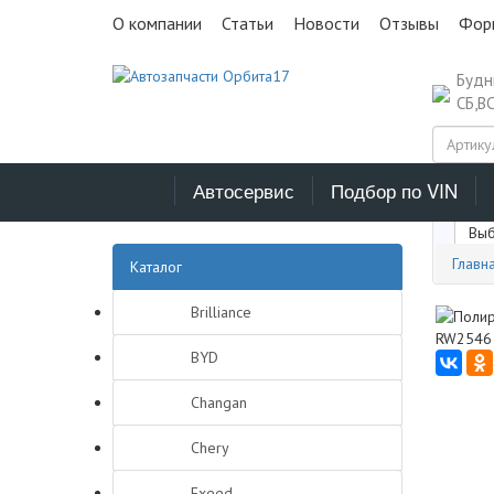
О компании
Статьи
Новости
Отзывы
Фор
Буд
СБ,В
Автосервис
Подбор по VIN
Выб
Главн
Каталог
Brilliance
BYD
Changan
Chery
Exeed