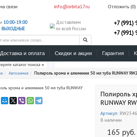
ма связи
info@orbita17.ru
Отложить (
0
)
ни
10:00-19:00
Доставляем
+7 (991) 
С
ВЫХОДНЫЕ
по всей России
+7 (991) 
Доставка и оплата
Скидки и акции
Гарантия
К
ерите каталог поиска
ая
Автохимия
Полироль хрома и алюминия 50 мл туба RUNWAY RW
Полироль х
RUNWAY RW
Артикул:
RW254
В наличии
165
руб.