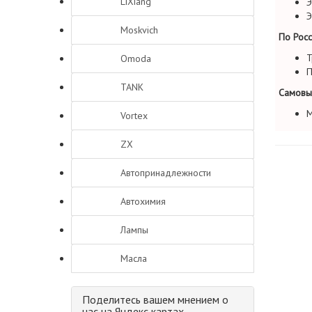
LiXiang
Э
Э
Moskvich
По Росс
Т
Omoda
П
TANK
Самовы
М
Vortex
ZX
Автопринадлежности
Автохимия
Лампы
Масла
Поделитесь вашем мнением о
нас на Яндекс картах