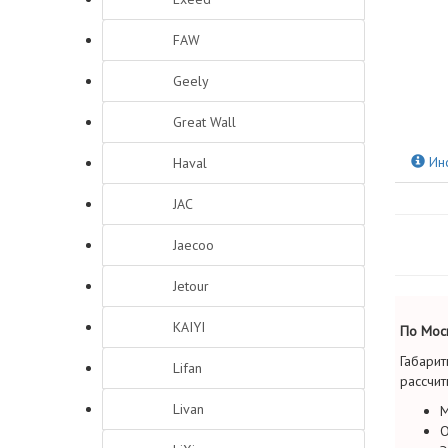
FAW
Geely
Great Wall
Ин
Haval
JAC
Jaecoo
Jetour
KAIYI
По Моск
Габарит
Lifan
рассчит
Livan
М
О