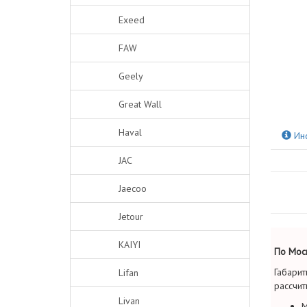
Exeed
FAW
Geely
Great Wall
Haval
Ин
JAC
Jaecoo
Jetour
KAIYI
По Моск
Габарит
Lifan
рассчит
Livan
М