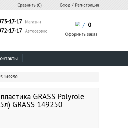
Сравнить (
0
)
Вход
/
Регистрация
973-17-17
Магазин
/
0
972-17-17
Автосервис
Оформить заказ
онтакты
SS 149250
пластика GRASS Polyrole
25л) GRASS 149250