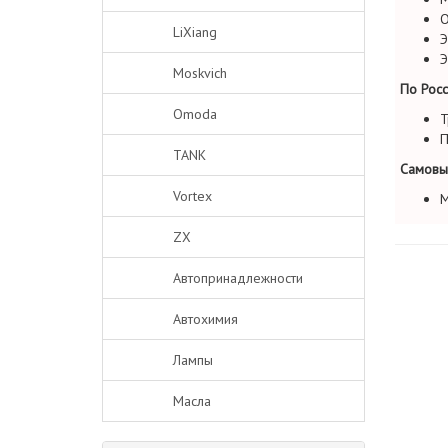
О
LiXiang
Э
Э
Moskvich
По Росс
Omoda
Т
П
TANK
Самовы
Vortex
М
ZX
Автопринадлежности
Автохимия
Лампы
Масла