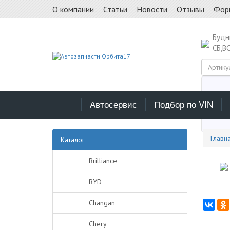
О компании
Статьи
Новости
Отзывы
Фор
Буд
СБ,В
Автосервис
Подбор по VIN
Выб
Главн
Каталог
Brilliance
BYD
Changan
Chery