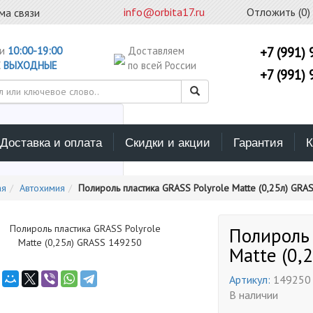
info@orbita17.ru
Отложить (
0
)
ма связи
ни
10:00-19:00
Доставляем
+7 (991) 
С
ВЫХОДНЫЕ
по всей России
+7 (991) 
Доставка и оплата
Скидки и акции
Гарантия
К
ерите каталог поиска
ая
Автохимия
Полироль пластика GRASS Polyrole Matte (0,25л) GRA
Полироль 
Matte (0,
Артикул:
149250
В наличии