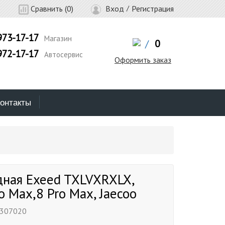
Сравнить (
0
)
Вход
/
Регистрация
973-17-17
Магазин
/
0
972-17-17
Автосервис
Оформить заказ
онтакты
дная Exeed TXLVXRXLX,
o Max,8 Pro Max, Jaecoo
1307020