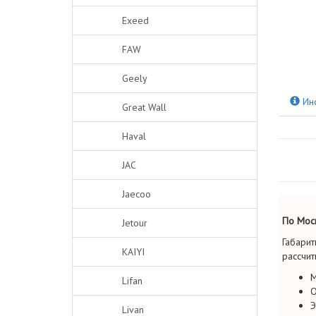
Exeed
FAW
Geely
Ин
Great Wall
Haval
JAC
Jaecoo
По Моск
Jetour
Габарит
KAIYI
рассчит
М
Lifan
О
Э
Livan