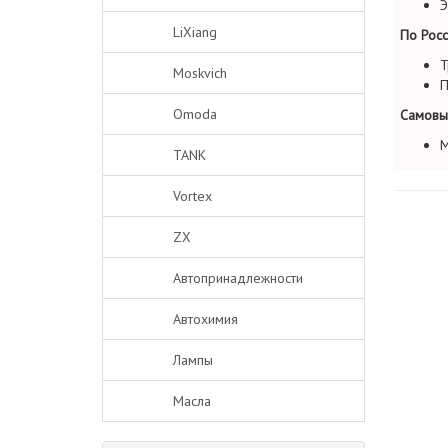
Э
LiXiang
По Росс
Т
Moskvich
П
Omoda
Самовы
М
TANK
Vortex
ZX
Автопринадлежности
Автохимия
Лампы
Масла