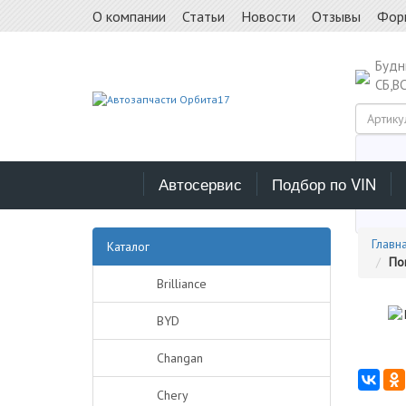
О компании
Статьи
Новости
Отзывы
Фор
Буд
СБ,В
Автосервис
Подбор по VIN
Выб
Главн
Каталог
По
Brilliance
BYD
Changan
Chery