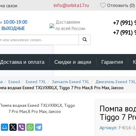
info@orbita17.ru
Отложить (
0
)
ма связи
ни
10:00-19:00
Доставляем
+7 (991) 
С
ВЫХОДНЫЕ
по всей России
+7 (991) 
Доставка и оплата
Скидки и акции
Гарантия
К
ерите каталог поиска
ая
Exeed
Exeed TXL
Запчасти Exeed TXL
Двигатель Exeed TXL
мпа водная Exeed TXLVXRXLX, Tiggo 7 Pro Max,8 Pro Max, Jaecoo
Помпа во
Tiggo 7 Pr
Артикул:
F4J16-