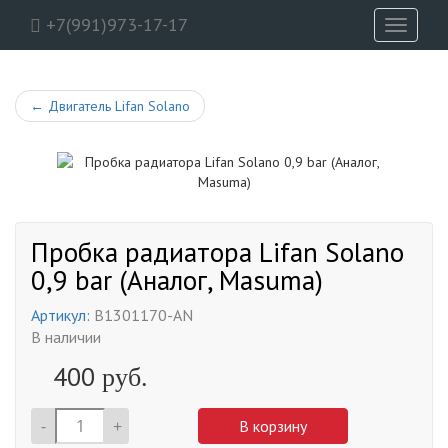
+7(991)973-17-17
Toggle
navigati
←
Двигатель Lifan Solano
Пробка радиатора Lifan Solano
0,9 bar (Аналог, Masuma)
Артикул:
B1301170-AN
В наличии
400
руб.
-
+
В корзину