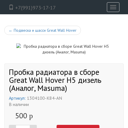
+7(991)973-17-17
Toggle
navigati
←
Подвеска и шасси Great Wall Hover
Пробка радиатора в сборе
Great Wall Hover H5 дизель
(Аналог, Masuma)
Артикул:
1304100-K84-AN
В наличии
500
p