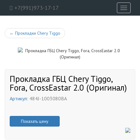
+7(991)973-17-17
Toggle
navigati
←
Прокладки Chery Tiggo
Прокладка ГБЦ Chery Tiggo,
Fora, CrossEastar 2.0 (Оригинал)
Артикул:
484J-1003080BA
Показать цену