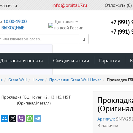
info@orbita17.ru
Отложить (
0
)
ма связи
ни
10:00-19:00
Доставляем
+7 (991) 
С
ВЫХОДНЫЕ
по всей России
+7 (991) 
Доставка и оплата
Скидки и акции
Гарантия
К
ерите каталог поиска
ая
Great Wall
Hover
Прокладки Great Wall Hover
Прокладка ГБЦ
Прокладка
(Оригинал
Артикул:
SMW25
В наличии