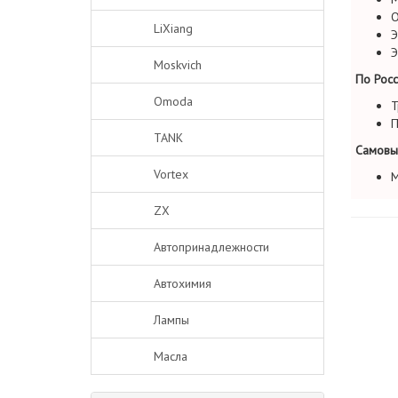
О
LiXiang
Э
Э
Moskvich
По Росс
Omoda
Т
П
TANK
Самовы
Vortex
М
ZX
Автопринадлежности
Автохимия
Лампы
Масла