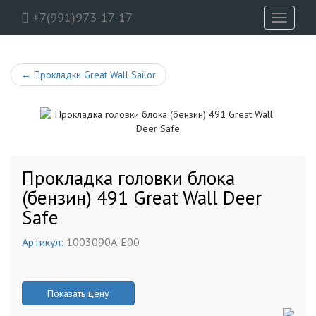
+7(991)973-17-17
Toggle
navigati
←
Прокладки Great Wall Sailor
Прокладка головки блока
(бензин) 491 Great Wall Deer
Safe
Артикул:
1003090A-E00
Показать цену