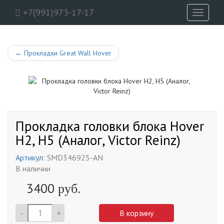
+7(991)973-17-17
Toggle
navigati
←
Прокладки Great Wall Hover
Прокладка головки блока Hover
H2, H5 (Аналог, Victor Reinz)
Артикул:
SMD346925-AN
В наличии
3400
руб.
-
+
В корзину