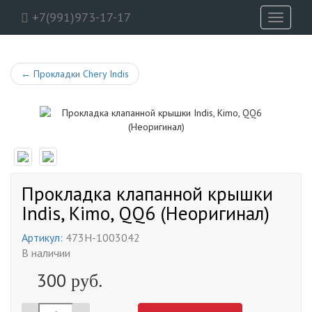
+7(991)973-17-17
Toggle
navigati
←
Прокладки Chery Indis
Прокладка клапанной крышки
Indis, Kimo, QQ6 (Неоригинал)
Артикул:
473H-1003042
В наличии
300
руб.