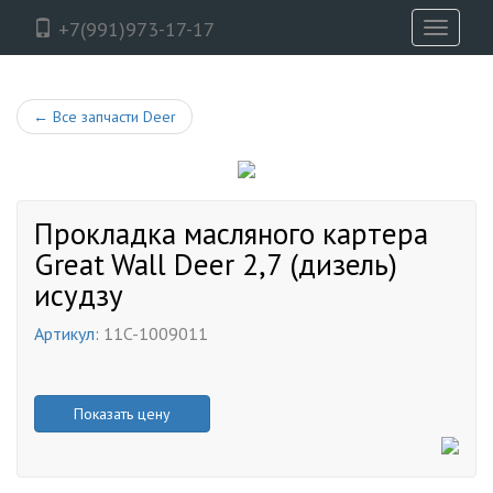
+7(991)973-17-17
Toggle
navigati
←
Все запчасти Deer
Прокладка масляного картера
Great Wall Deer 2,7 (дизель)
исудзу
Артикул:
11C-1009011
Показать цену