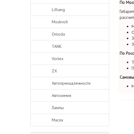
По Моск
LiXiang
Габарит
рассчит
Moskvich
М
О
Omoda
Э
Э
TANK
По Росс
Vortex
Т
П
ZX
Самовы
Автопринадлежности
М
Автохимия
Лампы
Масла