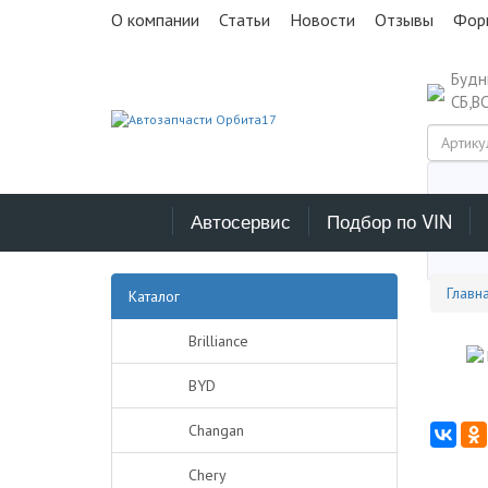
О компании
Статьи
Новости
Отзывы
Фор
Буд
СБ,В
Автосервис
Подбор по VIN
Выб
Главн
Каталог
Brilliance
BYD
Changan
Chery