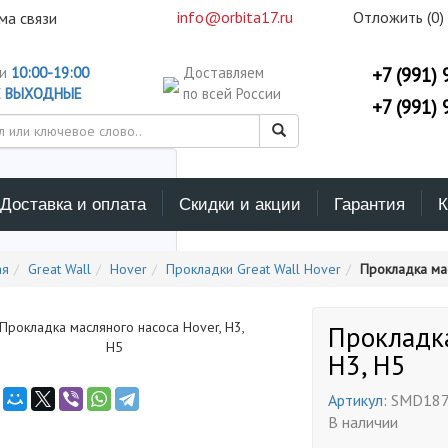
info@orbita17.ru
Отложить (
0
)
ма связи
ни
10:00-19:00
Доставляем
+7 (991) 
С
ВЫХОДНЫЕ
по всей России
+7 (991) 
Доставка и оплата
Скидки и акции
Гарантия
К
ерите каталог поиска
ая
Great Wall
Hover
Прокладки Great Wall Hover
Прокладка мас
Прокладка
H3, H5
Артикул:
SMD187
В наличии