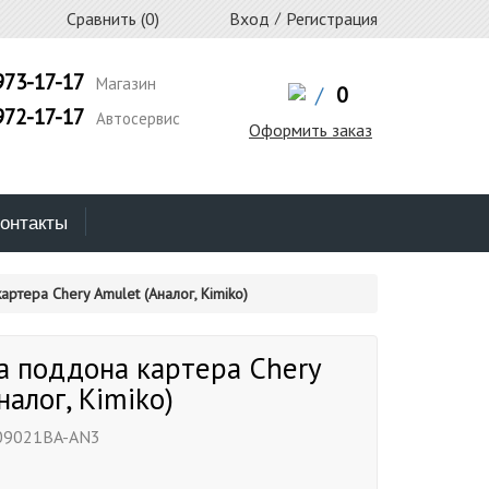
Сравнить (
0
)
Вход
/
Регистрация
973-17-17
Магазин
/
0
972-17-17
Автосервис
Оформить заказ
онтакты
ртера Chery Amulet (Аналог, Kimiko)
а поддона картера Chery
налог, Kimiko)
09021BA-AN3