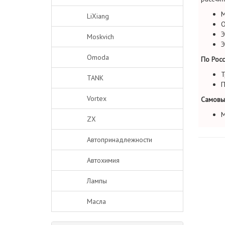
М
LiXiang
О
Э
Moskvich
Э
Omoda
По Росс
Т
TANK
П
Vortex
Самовы
М
ZX
Автопринадлежности
Автохимия
Лампы
Масла