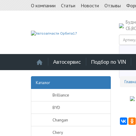
О компании
Статьи
Новости
Отзывы
Фор
Буд
СБ,В
Автосервис
Подбор по VIN
Выб
Главн
Каталог
Brilliance
BYD
Changan
Chery