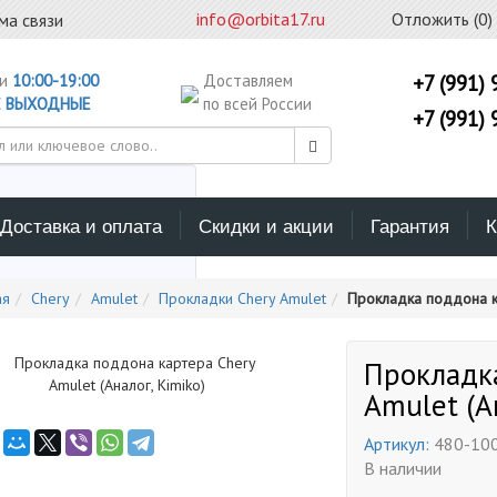
info@orbita17.ru
Отложить (
0
)
ма связи
ни
10:00-19:00
Доставляем
+7 (991) 
С
ВЫХОДНЫЕ
по всей России
+7 (991) 
Доставка и оплата
Скидки и акции
Гарантия
К
ерите каталог поиска
ая
Chery
Amulet
Прокладки Chery Amulet
Прокладка поддона ка
Прокладк
Amulet (А
Артикул:
480-10
В наличии