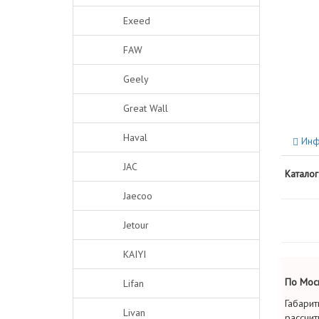
Exeed
FAW
Geely
Great Wall
Haval
Инф
JAC
Каталог
Jaecoo
Jetour
KAIYI
По Моск
Lifan
Габарит
Livan
рассчит