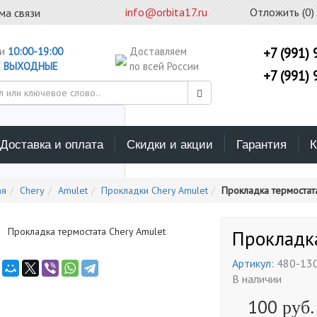
info@orbita17.ru
Отложить (
0
)
ма связи
ни
10:00-19:00
Доставляем
+7 (991) 
С
ВЫХОДНЫЕ
по всей России
+7 (991) 
Доставка и оплата
Скидки и акции
Гарантия
К
ерите каталог поиска
ая
Chery
Amulet
Прокладки Chery Amulet
Прокладка термостата
Прокладка
Артикул:
480-13
В наличии
100
руб.