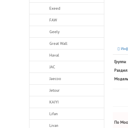
Exeed
FAW
Geely
Great Wall
Инф
Haval
Группа
:
JAC
Раздел
:
Jaecoo
Модель
Jetour
KAIYI
Lifan
По Моск
Livan