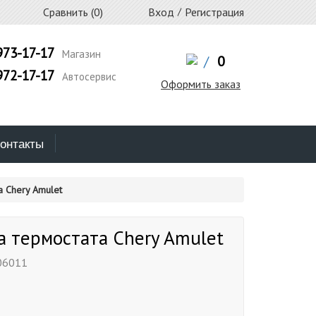
Сравнить (
0
)
Вход
/
Регистрация
973-17-17
Магазин
/
0
972-17-17
Автосервис
Оформить заказ
онтакты
 Chery Amulet
 термостата Chery Amulet
06011