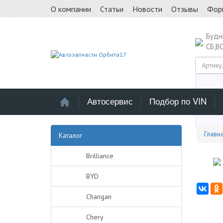
О компании
Статьи
Новости
Отзывы
Фор
Буд
СБ,В
Автосервис
Подбор по VIN
Выб
Главн
Каталог
Brilliance
BYD
Changan
Chery