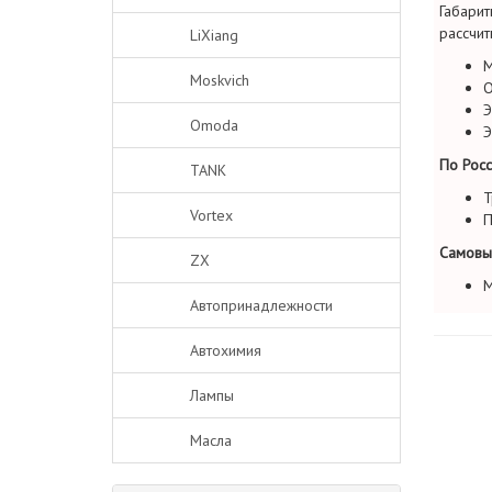
Габарит
рассчит
LiXiang
М
Moskvich
О
Э
Omoda
Э
По Росс
TANK
Т
Vortex
П
Самовы
ZX
М
Автопринадлежности
Автохимия
Лампы
Масла