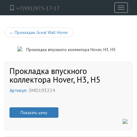
+7(991)973-17-17
Toggle
navigati
←
Прокладки Great Wall Hover
Прокладка впускного
коллектора Hover, H3, H5
Артикул:
SMD193224
Показать цену