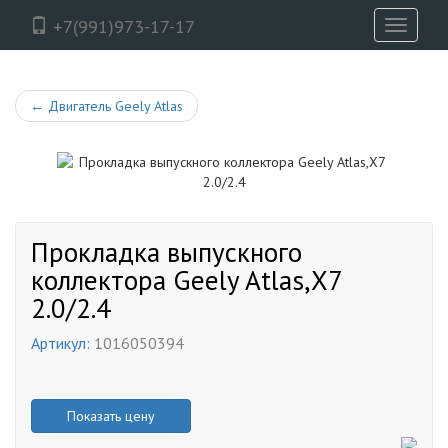
+7(991)973-17-17
Toggle
navigati
←
Двигатель Geely Atlas
Прокладка выпускного
коллектора Geely Atlas,X7
2.0/2.4
Артикул:
1016050394
Показать цену