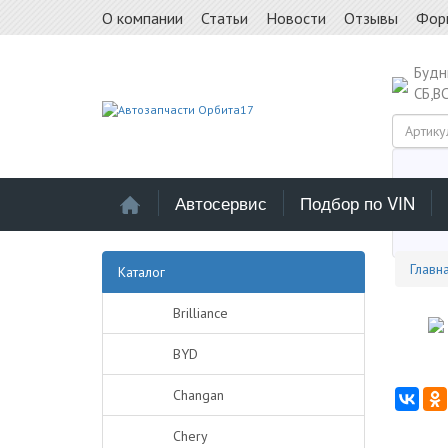
О компании
Статьи
Новости
Отзывы
Фор
Буд
СБ,В
Автосервис
Подбор по VIN
Выб
Главн
Каталог
Brilliance
BYD
Changan
Chery