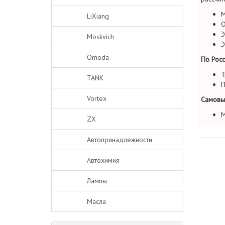
М
LiXiang
О
Э
Moskvich
Э
Omoda
По Росс
Т
TANK
П
Vortex
Самовы
М
ZX
Автопринадлежности
Автохимия
Лампы
Масла