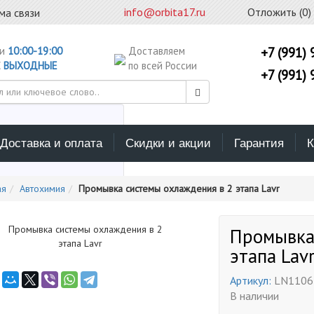
info@orbita17.ru
Отложить (
0
)
ма связи
ни
10:00-19:00
Доставляем
+7 (991) 
С
ВЫХОДНЫЕ
по всей России
+7 (991) 
Доставка и оплата
Скидки и акции
Гарантия
К
ерите каталог поиска
ая
Автохимия
Промывка системы охлаждения в 2 этапа Lavr
Промывка
этапа Lav
Артикул:
LN1106
В наличии