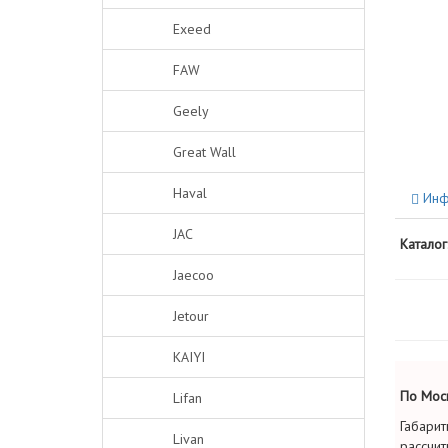
Exeed
FAW
Geely
Great Wall
Haval
Инф
JAC
Каталог
Jaecoo
Jetour
KAIYI
По Моск
Lifan
Габарит
Livan
рассчит