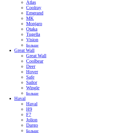
Atlas
Coolray
Emgrand
MK
Monjaro
Otaka
Tugella
Vision
Больше
Great Wall
Great Wall
Coolbear
Deer
Hover
Safe
Sailor
Wingle
Больше
Haval
Haval
H9
F7
Jolion
Dargo
Больше