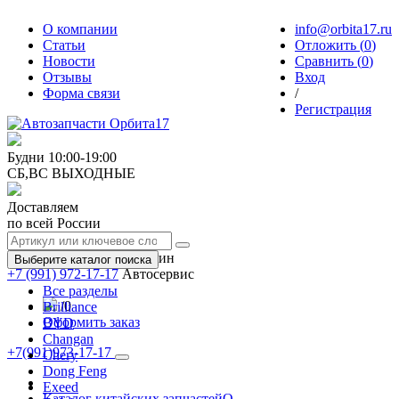
О компании
info@orbita17.ru
Статьи
Отложить (
0
)
Новости
Сравнить (
0
)
Отзывы
Вход
Форма связи
/
Регистрация
Будни
10:00-19:00
СБ,ВС
ВЫХОДНЫЕ
Доставляем
по всей России
+7 (991) 973-17-17
Магазин
Выберите каталог поиска
+7 (991) 972-17-17
Автосервис
Все разделы
/
0
Brilliance
Оформить заказ
BYD
Changan
+7(991)973-17-17
Chery
Toggle
Dong Feng
navigation
Exeed
Каталог китайских запчастей
О