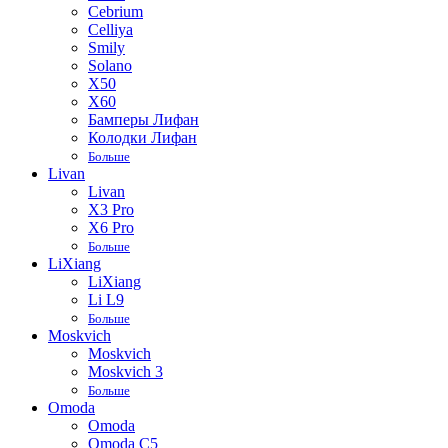
Cebrium
Celliya
Smily
Solano
X50
X60
Бамперы Лифан
Колодки Лифан
Больше
Livan
Livan
X3 Pro
X6 Pro
Больше
LiXiang
LiXiang
Li L9
Больше
Moskvich
Moskvich
Moskvich 3
Больше
Omoda
Omoda
Omoda C5