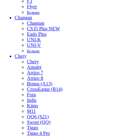
F3
Flyer
Больше
Changan
Changan
CS35 Plus NEW
Eado Plus
UNI-K
UNI-V
Больше
Chery
Chery
Amulet
Arrizo 7
Arrizo 8
Bonus (A13)
CrossEastar (B14)
Fora
Indis
Kimo
M11
QQ6 (S21)
Sweet (QQ)
Tiggo
Tiggo 4 Pro