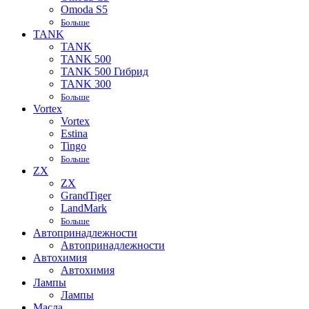
Omoda S5
Больше
TANK
TANK
TANK 500
TANK 500 Гибрид
TANK 300
Больше
Vortex
Vortex
Estina
Tingo
Больше
ZX
ZX
GrandTiger
LandMark
Больше
Автопринадлежности
Автопринадлежности
Автохимия
Автохимия
Лампы
Лампы
Масла