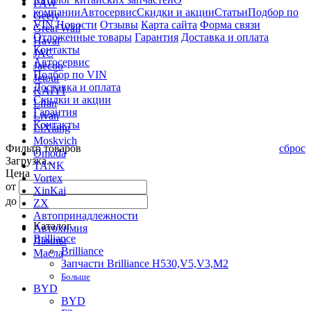
FAW
компании
Автосервис
Скидки и акции
Статьи
Подбор по
Geely
VIN
Новости
Отзывы
Карта сайта
Форма связи
Great Wall
Отложенные товары
Гарантия
Доставка и оплата
Haval
Контакты
JAC
Автосервис
Jaecoo
Подбор по VIN
Jetour
Доставка и оплата
KAIYI
Скидки и акции
Lifan
Гарантия
Livan
Контакты
LiXiang
Moskvich
Фильтр товаров
сброс
Omoda
Загрузка...
TANK
Цена
Vortex
от
XinKai
до
ZX
Автопринадлежности
Каталог
Автохимия
Brilliance
Лампы
Brilliance
Масла
Запчасти Brilliance H530,V5,V3,M2
Больше
BYD
BYD