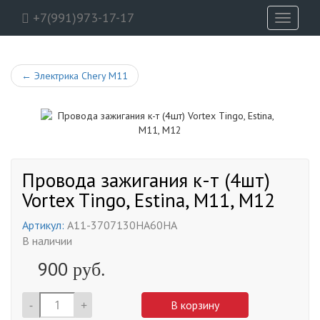
+7(991)973-17-17
Toggle
navigati
←
Электрика Chery M11
Провода зажигания к-т (4шт)
Vortex Tingo, Estina, M11, M12
Артикул:
A11-3707130HA60HA
В наличии
900
руб.
-
+
В корзину