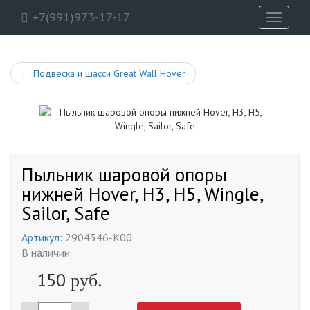
+7(991)973-17-17
Toggle
navigati
←
Подвеска и шасси Great Wall Hover
Пыльник шаровой опоры
нижней Hover, H3, H5, Wingle,
Sailor, Safe
Артикул:
2904346-K00
В наличии
150
руб.