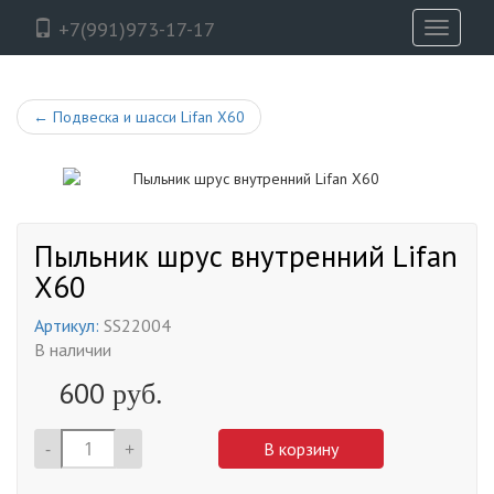
+7(991)973-17-17
Toggle
navigati
←
Подвеска и шасси Lifan X60
Пыльник шрус внутренний Lifan
X60
Артикул:
SS22004
В наличии
600
руб.
-
+
В корзину