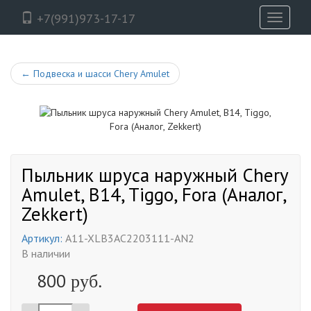
+7(991)973-17-17
Toggle
navigati
←
Подвеска и шасси Chery Amulet
Пыльник шруса наружный Chery
Amulet, B14, Tiggo, Fora (Аналог,
Zekkert)
Артикул:
A11-XLB3AC2203111-AN2
В наличии
800
руб.