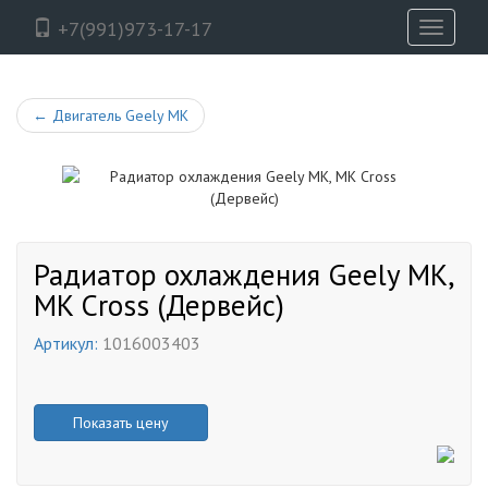
+7(991)973-17-17
Toggle
navigati
←
Двигатель Geely MK
Радиатор охлаждения Geely MK,
MK Cross (Дервейс)
Артикул:
1016003403
Показать цену