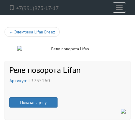
+7(991)973-17-17
Toggle
navigati
←
Электрика Lifan Breez
Реле поворота Lifan
Артикул:
L3735160
Показать цену