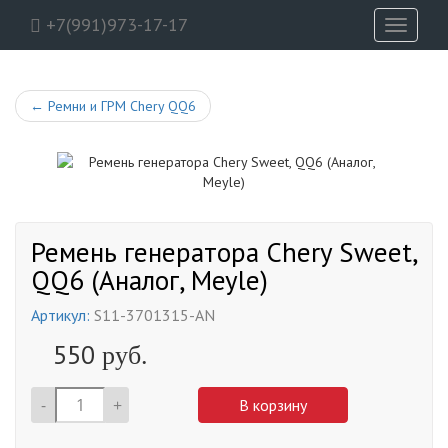
+7(991)973-17-17
Toggle
navigati
←
Ремни и ГРМ Chery QQ6
Ремень генератора Chery Sweet,
QQ6 (Аналог, Meyle)
Артикул:
S11-3701315-AN
550
руб.
-
+
В корзину