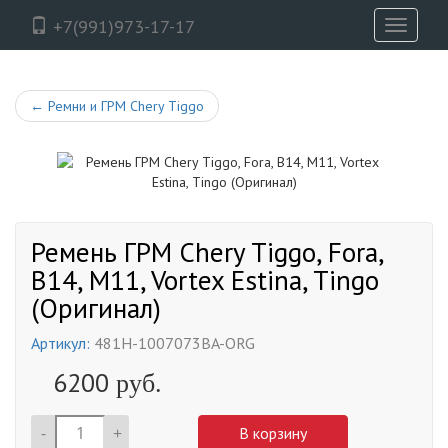
+7(991)973-17-17
Toggle
navigati
←
Ремни и ГРМ Chery Tiggo
Ремень ГРМ Chery Tiggo, Fora,
B14, M11, Vortex Estina, Tingo
(Оригинал)
Артикул:
481H-1007073BA-ORG
6200
руб.
-
+
В корзину