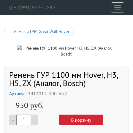
+7(991)973-17-17
Toggle
navigati
←
Ремни и ГРМ Great Wall Hover
Ремень ГУР 1100 мм Hover, H3,
H5, ZX (Аналог, Bosch)
Артикул:
3412011-K00-AN2
950
руб.
-
+
В корзину