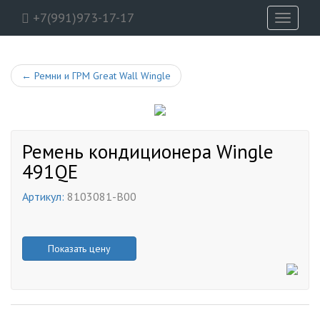
+7(991)973-17-17
Toggle
navigati
←
Ремни и ГРМ Great Wall Wingle
Ремень кондиционера Wingle
491QE
Артикул:
8103081-B00
Показать цену