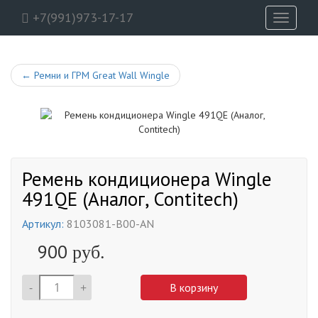
+7(991)973-17-17
Toggle
navigati
←
Ремни и ГРМ Great Wall Wingle
Ремень кондиционера Wingle
491QE (Аналог, Contitech)
Артикул:
8103081-B00-AN
900
руб.
-
+
В корзину